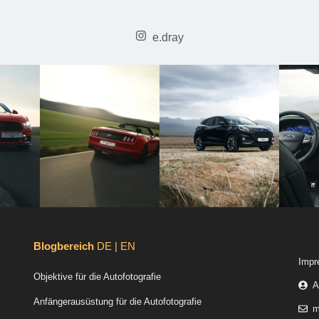
e.dray
Blogbereich
DE | EN
Impr
Objektive für die Autofotografie
A
Anfängerausüstung für die Autofotografie
m