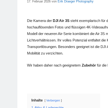
17. Februar 2026
von
Erik Draeger Photography
Die Kamera der
DJI Air 3S
steht exemplarisch für d
hochauflösenden Fotos und flüssigen 4K-Videoaufna
Modell der neueren Air-Serie kombiniert die Air 3S 
Lichtverhältnissen. Ihr volles Potenzial entfaltet 
Transportlösungen. Besonders geeignet ist die DJI A
Mobilität zu verzichten.
Wir haben daher nach geeignetem
Zubehör
für die
Inhalte
Verbergen
1
Akku & Ladegeräte