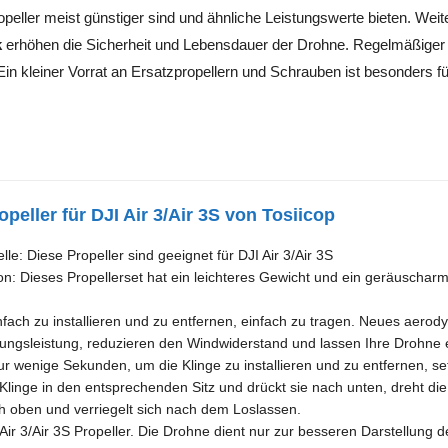
Propeller meist günstiger sind und ähnliche Leistungswerte bieten. Wei
k
erhöhen die Sicherheit und Lebensdauer der Drohne. Regelmäßiger A
 Ein kleiner Vorrat an Ersatzpropellern und Schrauben ist besonders f
peller für DJI Air 3/Air 3S von Tosiicop
e: Diese Propeller sind geeignet für DJI Air 3/Air 3S
on: Dieses Propellerset hat ein leichteres Gewicht und ein geräuschar
nfach zu installieren und zu entfernen, einfach zu tragen. Neues aer
ngsleistung, reduzieren den Windwiderstand und lassen Ihre Drohne 
Nur wenige Sekunden, um die Klinge zu installieren und zu entfernen, s
 Klinge in den entsprechenden Sitz und drückt sie nach unten, dreht die
ch oben und verriegelt sich nach dem Loslassen.
 Air 3/Air 3S Propeller. Die Drohne dient nur zur besseren Darstellung de