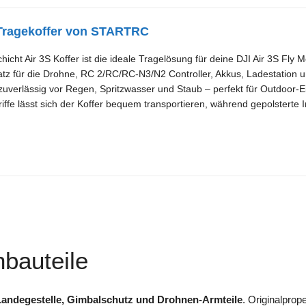
Tragekoffer von STARTRC
cht Air 3S Koffer ist die ideale Tragelösung für deine DJI Air 3S Fly
Platz für die Drohne, RC 2/RC/RC-N3/N2 Controller, Akkus, Ladestation 
 zuverlässig vor Regen, Spritzwasser und Staub – perfekt für Outdoor
ffe lässt sich der Koffer bequem transportieren, während gepolsterte I
nbauteile
 Landegestelle, Gimbalschutz und Drohnen-Armteile
. Originalprop