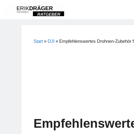
Zum
Inhalt
springen
Start
»
DJI
»
Empfehlenswertes Drohnen-Zubehör fü
Empfehlenswerte