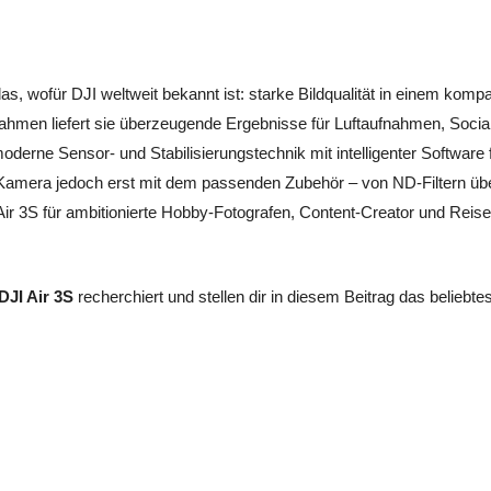
as, wofür DJI weltweit bekannt ist: starke Bildqualität in einem komp
hmen liefert sie überzeugende Ergebnisse für Luftaufnahmen, Social
moderne Sensor- und Stabilisierungstechnik mit intelligenter Softwar
die Kamera jedoch erst mit dem passenden Zubehör – von ND-Filtern üb
ir 3S für ambitionierte Hobby-Fotografen, Content-Creator und Reisend
DJI Air 3S
recherchiert und stellen dir in diesem Beitrag das belieb