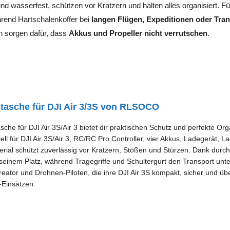
nd wasserfest, schützen vor Kratzern und halten alles organisiert. F
rend Hartschalenkoffer bei
langen Flügen, Expeditionen oder Tra
n sorgen dafür, dass
Akkus und Propeller nicht verrutschen
.
asche für DJI Air 3/3S von RLSOCO
he für DJI Air 3S/Air 3 bietet dir praktischen Schutz und perfekte Or
iell für DJI Air 3S/Air 3, RC/RC Pro Controller, vier Akkus, Ladegerät, L
ial schützt zuverlässig vor Kratzern, Stößen und Stürzen. Dank durc
n seinem Platz, während Tragegriffe und Schultergurt den Transport unter
eator und Drohnen-Piloten, die ihre DJI Air 3S kompakt, sicher und übe
-Einsätzen.