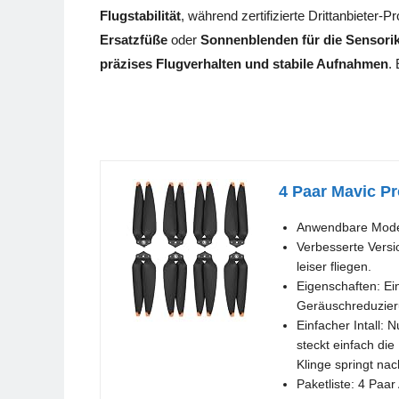
Flugstabilität
, während zertifizierte Drittanbieter-
Ersatzfüße
oder
Sonnenblenden für die Sensori
präzises Flugverhalten und stabile Aufnahmen
.
4 Paar Mavic Pro
Anwendbare Modell
Verbesserte Versi
leiser fliegen.
Eigenschaften: Ei
Geräuschreduzieru
Einfacher Intall: 
steckt einfach die
Klinge springt na
Paketliste: 4 Paar