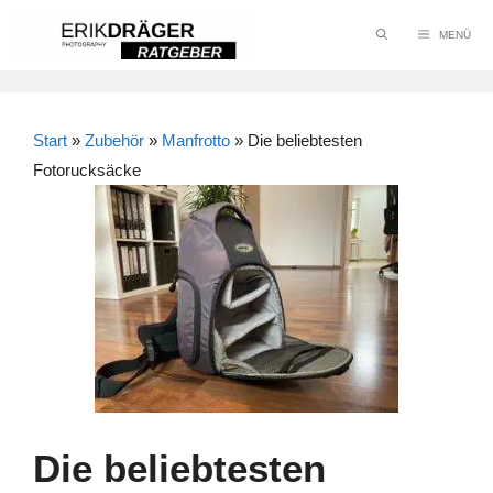
Zum
MENÜ
Inhalt
springen
Start
»
Zubehör
»
Manfrotto
»
Die beliebtesten
Fotorucksäcke
Die beliebtesten