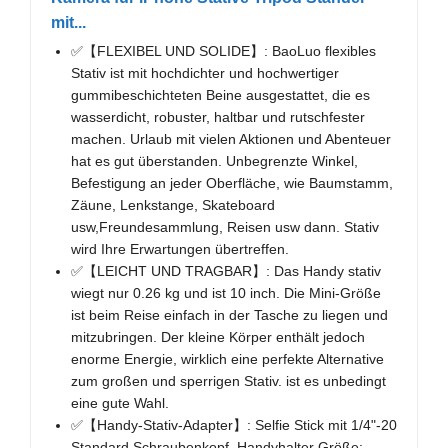
mit...
✅【FLEXIBEL UND SOLIDE】: BaoLuo flexibles
Stativ ist mit hochdichter und hochwertiger
gummibeschichteten Beine ausgestattet, die es
wasserdicht, robuster, haltbar und rutschfester
machen. Urlaub mit vielen Aktionen und Abenteuer
hat es gut überstanden. Unbegrenzte Winkel,
Befestigung an jeder Oberfläche, wie Baumstamm,
Zäune, Lenkstange, Skateboard
usw,Freundesammlung, Reisen usw dann. Stativ
wird Ihre Erwartungen übertreffen.
✅【LEICHT UND TRAGBAR】: Das Handy stativ
wiegt nur 0.26 kg und ist 10 inch. Die Mini-Größe
ist beim Reise einfach in der Tasche zu liegen und
mitzubringen. Der kleine Körper enthält jedoch
enorme Energie, wirklich eine perfekte Alternative
zum großen und sperrigen Stativ. ist es unbedingt
eine gute Wahl.
✅【Handy-Stativ-Adapter】: Selfie Stick mit 1/4"-20
Standard Schraubenkopf. Handyhalter Größe: