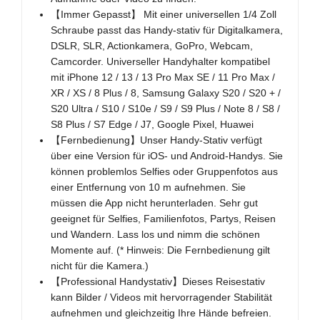
【Immer Gepasst】 Mit einer universellen 1/4 Zoll
Schraube passt das Handy-stativ für Digitalkamera,
DSLR, SLR, Actionkamera, GoPro, Webcam,
Camcorder. Universeller Handyhalter kompatibel
mit iPhone 12 / 13 / 13 Pro Max SE / 11 Pro Max /
XR / XS / 8 Plus / 8, Samsung Galaxy S20 / S20 + /
S20 Ultra / S10 / S10e / S9 / S9 Plus / Note 8 / S8 /
S8 Plus / S7 Edge / J7, Google Pixel, Huawei
【Fernbedienung】Unser Handy-Stativ verfügt
über eine Version für iOS- und Android-Handys. Sie
können problemlos Selfies oder Gruppenfotos aus
einer Entfernung von 10 m aufnehmen. Sie
müssen die App nicht herunterladen. Sehr gut
geeignet für Selfies, Familienfotos, Partys, Reisen
und Wandern. Lass los und nimm die schönen
Momente auf. (* Hinweis: Die Fernbedienung gilt
nicht für die Kamera.)
【Professional Handystativ】Dieses Reisestativ
kann Bilder / Videos mit hervorragender Stabilität
aufnehmen und gleichzeitig Ihre Hände befreien.