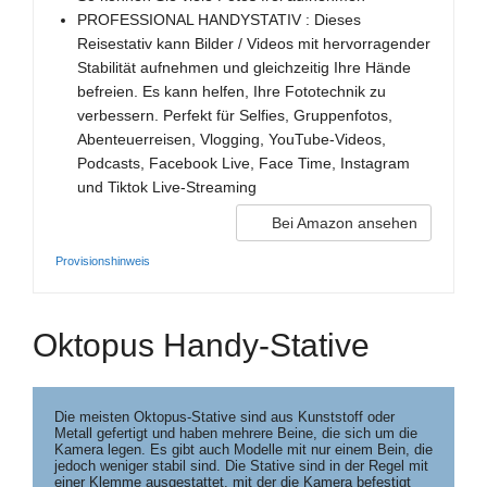
PROFESSIONAL HANDYSTATIV : Dieses
Reisestativ kann Bilder / Videos mit hervorragender
Stabilität aufnehmen und gleichzeitig Ihre Hände
befreien. Es kann helfen, Ihre Fototechnik zu
verbessern. Perfekt für Selfies, Gruppenfotos,
Abenteuerreisen, Vlogging, YouTube-Videos,
Podcasts, Facebook Live, Face Time, Instagram
und Tiktok Live-Streaming
Bei Amazon ansehen
Provisionshinweis
Oktopus Handy-Stative
Die meisten Oktopus-Stative sind aus Kunststoff oder 
Metall gefertigt und haben mehrere Beine, die sich um die 
Kamera legen. Es gibt auch Modelle mit nur einem Bein, die 
jedoch weniger stabil sind. Die Stative sind in der Regel mit 
einer Klemme ausgestattet, mit der die Kamera befestigt 