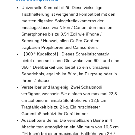
Universelle Kompatibilität: Diese vielseitige
Tischhalterung ist weitgehend kompatibel mit den
meisten digitalen Spiegelreflexkameras der
Einstiegsklasse wie Nikon / Canon, den meisten
Smartphones bis zu 3,54 Zoll wie iPhone /
Samsung / Huawei, allen GoPro-Geräten,
tragbaren Projektoren und Camcordern.
【360 ° Kugelkopf】 Dieses Schreibtischstativ
bietet einen seitlichen Gleitwinkel von 90 ° und eine
360 ° Drehbarkeit und bietet so ein ultimatives
Seherlebnis, egal ob im Büro, im Flugzeug oder in
Ihrem Zuhause.
Verstellbar und langlebig: Zwei Schaltmodi
verfügbar, wechseln Sie einfach von maximal 22,8
cm auf eine minimale Stehhöhe von 12,5 cm.
Tragfähigkeit bis zu 2 kg. Ein rutschfester
Gummifuß schützt Ihr Gerät immer.
Ausziehbare Beine: Die verstellbaren Beine in 4
Abschnitten ermöglichen ein Minimum von 16,5 cm
(16,5 cm) bei einer maximalen Falthöhe von 29,7