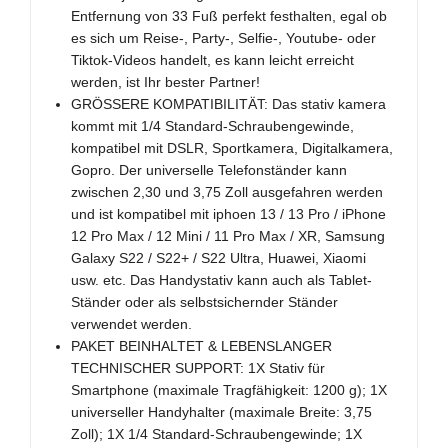
Entfernung von 33 Fuß perfekt festhalten, egal ob
es sich um Reise-, Party-, Selfie-, Youtube- oder
Tiktok-Videos handelt, es kann leicht erreicht
werden, ist Ihr bester Partner!
GRÖSSERE KOMPATIBILITÄT: Das stativ kamera
kommt mit 1/4 Standard-Schraubengewinde,
kompatibel mit DSLR, Sportkamera, Digitalkamera,
Gopro. Der universelle Telefonständer kann
zwischen 2,30 und 3,75 Zoll ausgefahren werden
und ist kompatibel mit iphoen 13 / 13 Pro / iPhone
12 Pro Max / 12 Mini / 11 Pro Max / XR, Samsung
Galaxy S22 / S22+ / S22 Ultra, Huawei, Xiaomi
usw. etc. Das Handystativ kann auch als Tablet-
Ständer oder als selbstsichernder Ständer
verwendet werden.
PAKET BEINHALTET & LEBENSLANGER
TECHNISCHER SUPPORT: 1X Stativ für
Smartphone (maximale Tragfähigkeit: 1200 g); 1X
universeller Handyhalter (maximale Breite: 3,75
Zoll); 1X 1/4 Standard-Schraubengewinde; 1X