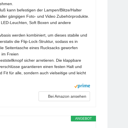
fnehmen.
uß kann befestigen der Lampen/Blitze/Halter
s aller gängigen Foto- und Video Zubehörprodukte.
en, LED-Leuchten, Soft Boxen und andere
vbasis werden kombiniert, um dieses stabile und
stativ die Flip-Lock-Struktur, sodass es in
ie Seitentasche eines Rucksacks geworfen
e im Freien
stellknopf sicher arretieren. Die klappbare
lverschlüsse garantieren einen festen Halt und
it für alle, sondern auch vielseitige und leicht
Bei Amazon ansehen
ANGEBOT