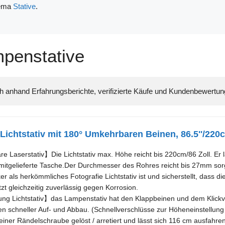
hema
Stative
.
penstative
chtstativ mit 180° Umkehrbaren Beinen, 86.5''/220c
e Laserstativ】Die Lichtstativ max. Höhe reicht bis 220cm/86 Zoll. Er
 mitgelieferte Tasche.Der Durchmesser des Rohres reicht bis 27mm sorg
cker als herkömmliches Fotografie Lichtstativ ist und sicherstellt, dass 
zt gleichzeitig zuverlässig gegen Korrosion.
g Lichtstativ】das Lampenstativ hat den Klappbeinen und dem Klickve
n schneller Auf- und Abbau. (Schnellverschlüsse zur Höheneinstellun
 einer Rändelschraube gelöst / arretiert und lässt sich 116 cm ausfahre