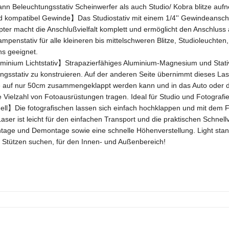
ann Beleuchtungsstativ Scheinwerfer als auch Studio/ Kobra blitze au
 kompatibel Gewinde】Das Studiostativ mit einem 1/4'' Gewindeanschl
apter macht die Anschlußvielfalt komplett und ermöglicht den Anschlus
ampenstativ für alle kleineren bis mittelschweren Blitze, Studioleucht
ns geeignet.
uminium Lichtstativ】Strapazierfähiges Aluminium-Magnesium und Stati
gsstativ zu konstruieren. Auf der anderen Seite übernimmt dieses Laser
 auf nur 50cm zusammengeklappt werden kann und in das Auto oder d
 Vielzahl von Fotoausrüstungen tragen. Ideal für Studio und Fotografi
】Die fotografischen lassen sich einfach hochklappen und mit dem Fest
aser ist leicht für den einfachen Transport und die praktischen Schnel
tage und Demontage sowie eine schnelle Höhenverstellung. Light stand F
v Stützen suchen, für den Innen- und Außenbereich!