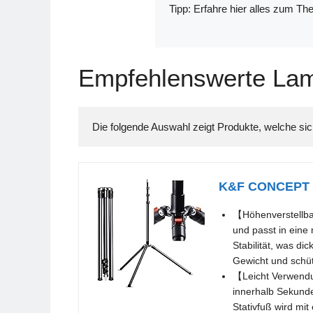
Tipp: Erfahre hier alles zum T
Empfehlenswerte Lam
K&F CONCEPT Li
【Höhenverstellbar
und passt in eine
Stabilität, was di
Gewicht und schüt
【Leicht Verwendun
innerhalb Sekunde
Stativfuß wird mit