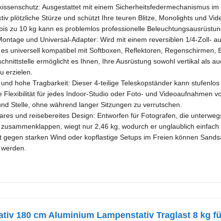
rkissenschutz: Ausgestattet mit einem Sicherheitsfedermechanismus im 
ktiv plötzliche Stürze und schützt Ihre teuren Blitze, Monolights und Vi
 bis zu 10 kg kann es problemlos professionelle Beleuchtungsausrüst
ontage und Universal-Adapter: Wird mit einem reversiblen 1/4-Zoll- 
h es universell kompatibel mit Softboxen, Reflektoren, Regenschirmen, 
nittstelle ermöglicht es Ihnen, Ihre Ausrüstung sowohl vertikal als a
 erzielen.
 und hohe Tragbarkeit: Dieser 4-teilige Teleskopständer kann stufenlo
e Flexibilität für jedes Indoor-Studio oder Foto- und Videoaufnahmen v
und Stelle, ohne während langer Sitzungen zu verrutschen.
s und reisebereites Design: Entworfen für Fotografen, die unterwegs s
usammenklappen, wiegt nur 2,46 kg, wodurch er unglaublich einfach zu
tät gegen starken Wind oder kopflastige Setups im Freien können Sandsä
t werden.
tiv 180 cm Aluminium Lampenstativ Traglast 8 kg für