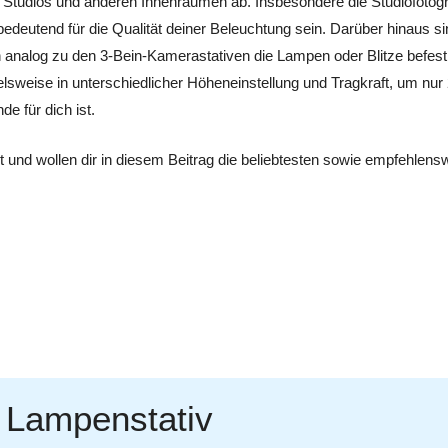
in Studios und anderen Innenräumen ab. Insbesondere die Studiofotogr
edeutend für die Qualität deiner Beleuchtung sein. Darüber hinaus si
analog zu den 3-Bein-Kamerastativen die Lampen oder Blitze befestigt
spielsweise in unterschiedlicher Höheneinstellung und Tragkraft, um nu
e für dich ist.
t und wollen dir in diesem Beitrag die beliebtesten sowie empfehlens
 Lampenstativ