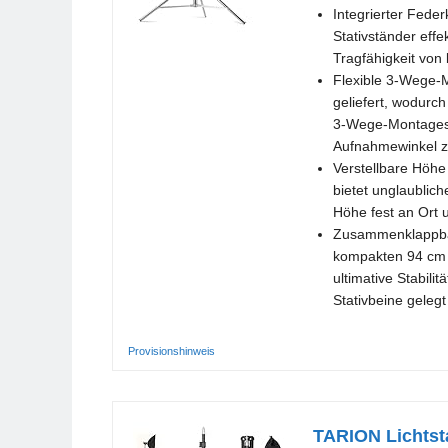
Integrierter Fede
Stativständer effe
Tragfähigkeit von
Flexible 3-Wege-M
geliefert, wodurc
3-Wege-Montagesch
Aufnahmewinkel zu
Verstellbare Höhe
bietet unglaublich
Höhe fest an Ort 
Zusammenklappbare
kompakten 94 cm z
ultimative Stabili
Stativbeine geleg
Provisionshinweis
TARION Lichtsta