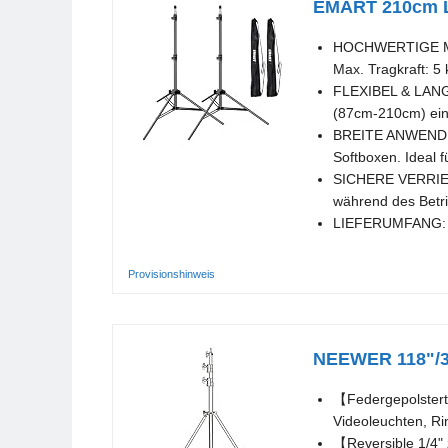
EMART 210cm Lic
HOCHWERTIGE MATE
Max. Tragkraft: 5
FLEXIBEL & LANGLE
(87cm-210cm) eins
BREITE ANWENDUNG
Softboxen. Ideal 
SICHERE VERRIEGEL
während des Betrie
LIEFERUMFANG: 2 x
Provisionshinweis
NEEWER 118"/3m 
【Federgepolstert
Videoleuchten, Ri
【Reversible 1/4" 