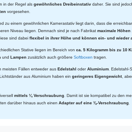
 in der Regel als
gewöhnliches Dreibeinstativ
daher. Sie sind jedo
ten
vorgesehen.
ed zu einem gewöhnlichen Kamerastativ liegt darin, dass die erreichba
eren Niveau liegen. Demnach sind je nach Fabrikat
maximale Höhen 
Diese sind dabei
flexibel in ihrer Höhe und können ein- und wiede
chiedlichen Stative liegen im Bereich von
ca. 5 Kilogramm bis zu 10 
n
und
Lampen
zusätzlich auch größere
Softboxen
tragen.
en meisten Fällen entweder aus
Edelstahl
oder
Aluminium
. Edelstahl-
. Lichtständer aus Aluminium haben ein
geringeres Eigengewicht
, ab
iversell
mittels ¼ Verschraubung
. Damit ist sie kompatibel zu den m
lten darüber hinaus auch einen
Adapter auf eine ⅜-Verschraubung
.