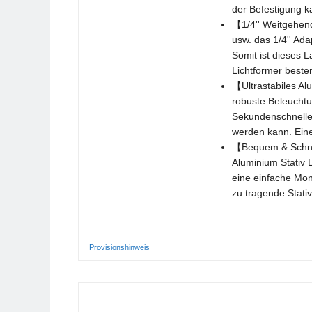
der Befestigung k
【1/4'' Weitgehend
usw. das 1/4'' Ad
Somit ist dieses L
Lichtformer beste
【Ultrastabiles Al
robuste Beleuchtun
Sekundenschnelle
werden kann. Eine
【Bequem & Schnell
Aluminium Stativ L
eine einfache Mon
zu tragende Stati
Provisionshinweis