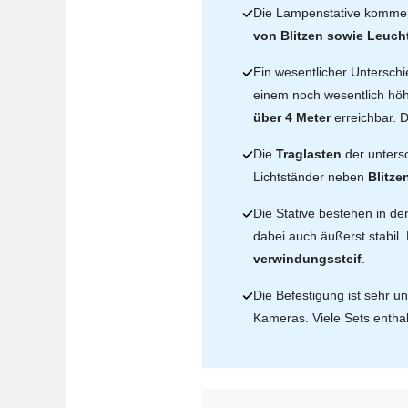
Die Lampenstative kommen
von Blitzen sowie Leuch
Ein wesentlicher Unterschi
einem noch wesentlich höh
über 4 Meter
erreichbar. 
Die
Traglasten
der unters
Lichtständer neben
Blitze
Die Stative bestehen in d
dabei auch äußerst stabil
verwindungssteif
.
Die Befestigung ist sehr un
Kameras. Viele Sets entha