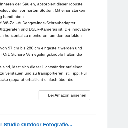
Inneren der Säulen, absorbiert dieser robuste
deoleuchten vor harten Stößen. Mit einer starken
ung handhaben.
auf 3/8-Zoll-Außengewinde-Schraubadapter
Blitzgeräten und DSLR-Kameras ist. Die innovative
uch horizontal zu montieren, um den perfekten
s von 97 cm bis 280 cm eingestellt werden und
or Ort. Sichere Verriegelungsknöpfe halten die
ind, lässt sich dieser Lichtständer auf einen
 verstauen und zu transportieren ist. Tipp: Für
cke (separat erhältlich) einfach über die
Bei Amazon ansehen
 Studio Outdoor Fotografie...