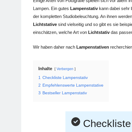
Einige Arten von Fotografie spielen sich vor allem 
Lampen. Ein gutes
Lampenstativ
kann dabei sehr b
der kompletten Studiobeleuchtung. An ihnen werden 
Lichtstative
sind vielseitig und so gibt es sie bei
einschätzen, welche Art von
Lichtstativ
das passend
Wir haben daher nach
Lampenstativen
recherchier
Inhalte
Verbergen
1
Checkliste Lampenstativ
2
Empfehlenswerte Lampenstative
3
Bestseller Lampenstativ
Checkliste