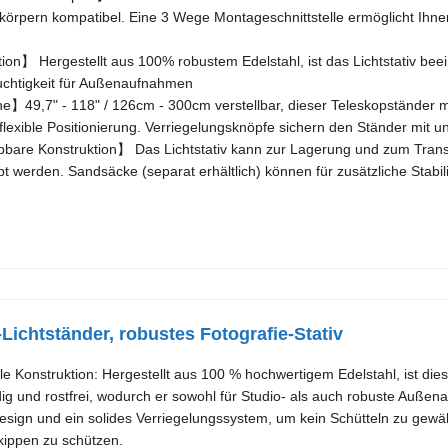
örpern kompatibel. Eine 3 Wege Montageschnittstelle ermöglicht Ihnen 
ion】 Hergestellt aus 100% robustem Edelstahl, ist das Lichtstativ bee
uchtigkeit für Außenaufnahmen
e】49,7" - 118" / 126cm - 300cm verstellbar, dieser Teleskopständer mit
flexible Positionierung. Verriegelungsknöpfe sichern den Ständer mit u
re Konstruktion】 Das Lichtstativ kann zur Lagerung und zum Trans
werden. Sandsäcke (separat erhältlich) können für zusätzliche Stabili
-Lichtständer, robustes Fotografie-Stativ
le Konstruktion: Hergestellt aus 100 % hochwertigem Edelstahl, ist di
g und rostfrei, wodurch er sowohl für Studio- als auch robuste Außenau
sign und ein solides Verriegelungssystem, um kein Schütteln zu gewä
ippen zu schützen.