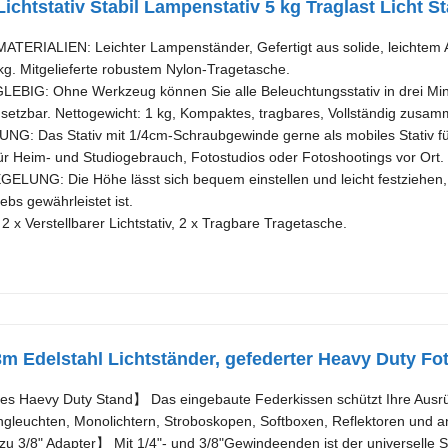
htstativ Stabil Lampenstativ 5 kg Traglast Licht St
RIALIEN: Leichter Lampenständer, Gefertigt aus solide, leichtem A
 kg. Mitgelieferte robustem Nylon-Tragetasche.
BIG: Ohne Werkzeug können Sie alle Beleuchtungsstativ in drei Minute
etzbar. Nettogewicht: 1 kg, Kompaktes, tragbares, Vollständig zusamm
: Das Stativ mit 1/4cm-Schraubgewinde gerne als mobiles Stativ fü
für Heim- und Studiogebrauch, Fotostudios oder Fotoshootings vor Ort.
UNG: Die Höhe lässt sich bequem einstellen und leicht festziehen, s
bs gewährleistet ist.
 Verstellbarer Lichtstativ, 2 x Tragbare Tragetasche.
Edelstahl Lichtständer, gefederter Heavy Duty Fotog
es Haevy Duty Stand】 Das eingebaute Federkissen schützt Ihre Ausrü
ngleuchten, Monolichtern, Stroboskopen, Softboxen, Reflektoren und an
zu 3/8" Adapter】 Mit 1/4"- und 3/8"Gewindeenden ist der universelle