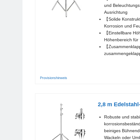
und Beleuchtungsk
Ausrichtung
【Solide Konstrukt
Korrosion und Fe
【Einstellbare Höh
Höhenbereich für 
【Zusammenklappba
zusammengeklappt 
Provisionshinweis
2,8 m Edelstahl
Robuste und stabi
korrosionsbeständi
beiniges Bühnende
Wackeln oder Umk