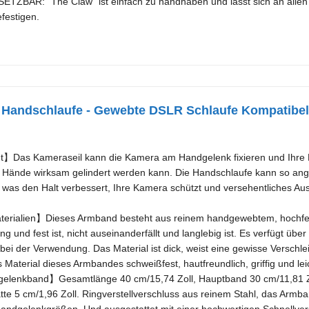
TZBAR: "The Claw" ist einfach zu handhaben und lässt sich an alle
estigen.
Handschlaufe - Gewebte DSLR Schlaufe Kompatibel 
】Das Kameraseil kann die Kamera am Handgelenk fixieren und Ihre Ka
 Hände wirksam gelindert werden kann. Die Handschlaufe kann so ang
 was den Halt verbessert, Ihre Kamera schützt und versehentliches Au
erialien】Dieses Armband besteht aus reinem handgewebtem, hochfes
g und fest ist, nicht auseinanderfällt und langlebig ist. Es verfügt übe
ei der Verwendung. Das Material ist dick, weist eine gewisse Verschlei
as Material dieses Armbandes schweißfest, hautfreundlich, griffig und lei
elenkband】Gesamtlänge 40 cm/15,74 Zoll, Hauptband 30 cm/11,81 Zoll
tte 5 cm/1,96 Zoll. Ringverstellverschluss aus reinem Stahl, das Arm