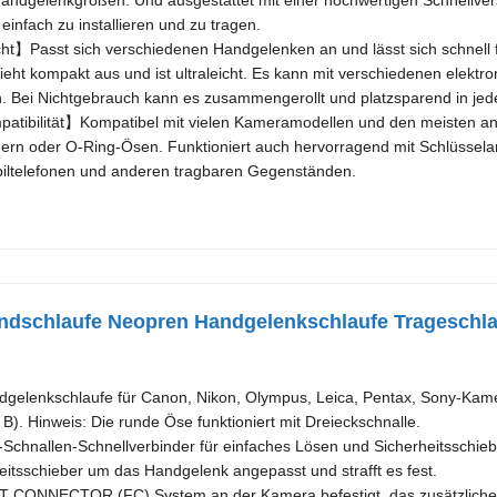
 Handgelenkgrößen. Und ausgestattet mit einer hochwertigen Schnellv
 einfach zu installieren und zu tragen.
cht】Passt sich verschiedenen Handgelenken an und lässt sich schnell 
eht kompakt aus und ist ultraleicht. Es kann mit verschiedenen elektro
. Bei Nichtgebrauch kann es zusammengerollt und platzsparend in jed
patibilität】Kompatibel mit vielen Kameramodellen und den meisten a
ern oder O-Ring-Ösen. Funktioniert auch hervorragend mit Schlüssel
iltelefonen und anderen tragbaren Gegenständen.
dschlaufe Neopren Handgelenkschlaufe Trageschlau
gelenkschlaufe für Canon, Nikon, Olympus, Leica, Pentax, Sony-Kame
B). Hinweis: Die runde Öse funktioniert mit Dreieckschnalle.
-Schnallen-Schnellverbinder für einfaches Lösen und Sicherheitsschi
eitsschieber um das Handgelenk angepasst und strafft es fest.
 CONNECTOR (FC) System an der Kamera befestigt, das zusätzliche Vi