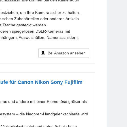
erschlussschnalle können Sie den Kameragurt
festziehen, um Ihre Kamera sicher zu halten.
nischen Zubehörteilen oder anderen Artikeln
e Tasche gesteckt werden.
nderen spiegellosen DSLR-Kameras mit
anhängern, Ausweishüllen, Namensschildern,
Bei Amazon ansehen
fe für Canon Nikon Sony Fujifilm
ras und andere mit einer Riemenöse größer als
ebesystem – die Neopren-Handgelenkschlaufe wird
elseitigkeit bietet und guten Schutz beim