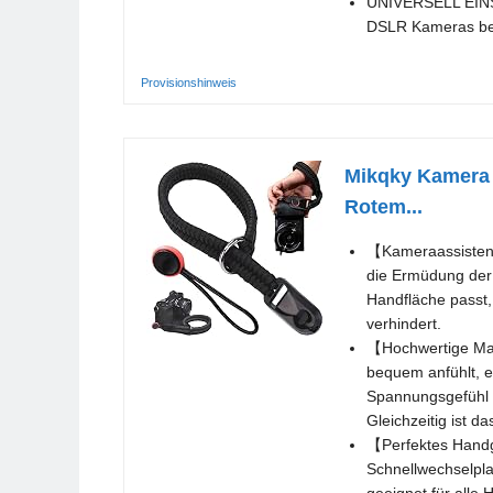
UNIVERSELL EINSE
DSLR Kameras bef
Provisionshinweis
Mikqky Kamera 
Rotem...
【Kameraassistent
die Ermüdung der
Handfläche passt,
verhindert.
【Hochwertige Mat
bequem anfühlt, en
Spannungsgefühl b
Gleichzeitig ist d
【Perfektes Handg
Schnellwechselpla