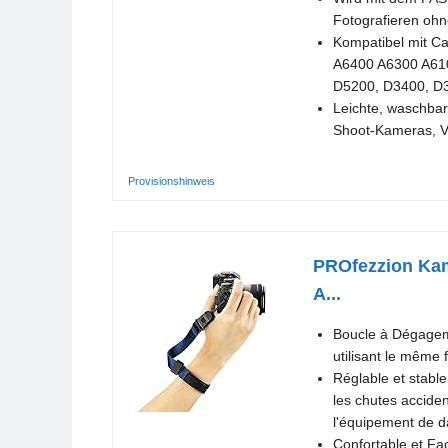
Fotografieren oh
Kompatibel mit 
A6400 A6300 A610
D5200, D3400, D
Leichte, waschbar
Shoot-Kameras, V
Provisionshinweis
PROfezzion Kam
A...
Boucle à Dégageme
utilisant le même
Réglable et stable
les chutes acciden
l'équipement de d
Confortable et Fac