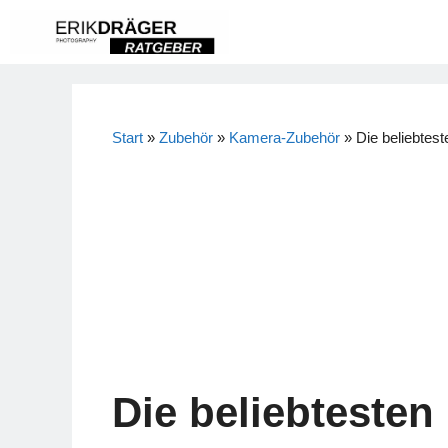
Zum
Inhalt
springen
Start
»
Zubehör
»
Kamera-Zubehör
»
Die beliebtes
Die beliebtesten