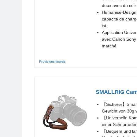
doux avec du cuir 
Humanisé-Design: 
capacité de charge
ist
Application Univer
avec Canon Sony N
marché
Provisionshinweis
SMALLRIG Camer
【Sicherer】SmallRi
Gewicht von 30g w
【Universelle Komp
einer Schnur oder
【Bequem und langl