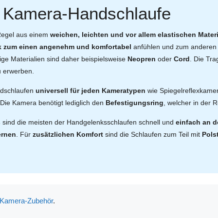
e Kamera-Handschlaufe
 Regel aus einem
weichen, leichten und vor allem elastischen Materi
 zum einen angenehm und komfortabel
anfühlen und zum anderen g
ige Materialien sind daher beispielsweise
Neopren
oder
Cord
. Die Tra
 erwerben.
ndschlaufen
universell für jeden Kameratypen
wie Spiegelreflexkame
ie Kamera benötigt lediglich den
Befestigungsring
, welcher in der 
s
sind die meisten der Handgelenksschlaufen schnell und
einfach an d
ernen
. Für
zusätzlichen Komfort
sind die Schlaufen zum Teil mit
Pols
Kamera-Zubehör
.