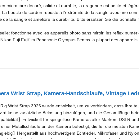
en microfibre décoré, solide et durable; la dragonne est petite et légè
La boucle de cordon robuste à l'extrémité de la sangle avec une const
 de la sangle et améliore la durabilité. Bitte ersetzen Sie die Schnalle 
selle: fonctionne avec les appareils photo sans miroir, les reflex numé
ikon Fuji Fujifilm Panasonic Olympus Pentax la plupart des appareils 
a Wrist Strap, Kamera-Handschlaufe, Vintage Leder
g Wrist Strap 3926 wurde entwickelt, um zu verhindern, dass Ihre teu
ird keine zusätzliche Belastung hinzufügen, und die Gesamtlänge bet
atibilität】Entwickelt für spiegellose Kameras aller Marken, DSLR u
 einer Metallschlaufe an der Kamera befestigt, die für die meisten Kam
ebig】Hergestellt aus hochwertigem Echtleder, Mikrofaser und Nylon, 