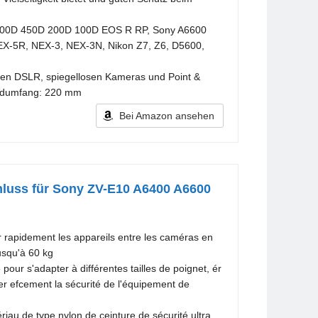
00D 450D 200D 100D EOS R RP, Sony A6600
X-5R, NEX-3, NEX-3N, Nikon Z7, Z6, D5600,
hten DSLR, spiegellosen Kameras und Point &
andumfang: 220 mm
Bei Amazon ansehen
hluss für Sony ZV-E10 A6400 A6600
 rapidement les appareils entre les caméras en
usqu'à 60 kg
our s'adapter à différentes tailles de poignet, ér
rer efcement la sécurité de l'équipement de
riau de type nylon de ceinture de sécurité ultra