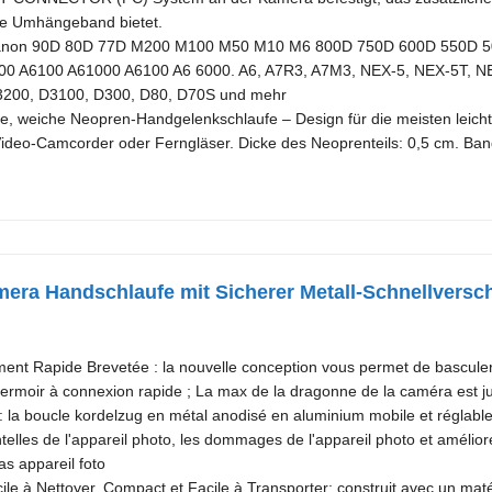
ne Umhängeband bietet.
Canon 90D 80D 77D M200 M100 M50 M10 M6 800D 750D 600D 550D 5
0 A6100 A61000 A6100 A6 6000. A6, A7R3, A7M3, NEX-5, NEX-5T, NE
3200, D3100, D300, D80, D70S und mehr
e, weiche Neopren-Handgelenkschlaufe – Design für die meisten leic
ideo-Camcorder oder Ferngläser. Dicke des Neoprenteils: 0,5 cm. B
era Handschlaufe mit Sicherer Metall-Schnellversc
nt Rapide Brevetée : la nouvelle conception vous permet de basculer
 fermoir à connexion rapide ; La max de la dragonne de la caméra est j
: la boucle kordelzug en métal anodisé en aluminium mobile et réglable p
telles de l'appareil photo, les dommages de l'appareil photo et amélio
as appareil foto
ile à Nettoyer, Compact et Facile à Transporter: construit avec un maté