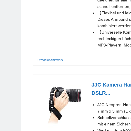
geeignet für alle
schnell entfernen,
【Flexibel und lei
Dieses Armband si
kombiniert werden
【Universelle Kom
rechteckigen Löch
MP3-Playern, Mob
Provisionshinweis
JJC Kamera Han
DSLR...
JJC Neopren-Hand
7 mm x 3 mm (L x 
Schnellverschluss
mit einem Sicherh
Wird mit dem FAST