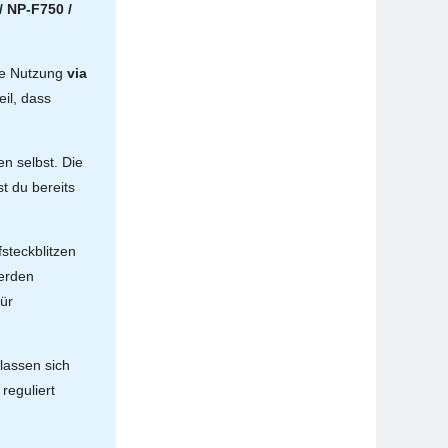
/ NP-F750 /
die Nutzung
via
il, dass
n selbst. Die
est du bereits
fsteckblitzen
werden
für
lassen sich
reguliert