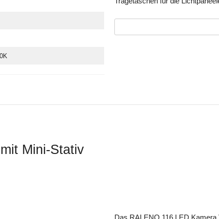
Tragetaschen für die Lichtpaneel
00K
it Mini-Stativ
Das RALENO 116 LED Kamera Videol