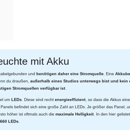
euchte mit Akku
d kabelgebunden und
benötigen daher eine Stromquelle
. Eine
Akkube
 wenn du draußen,
außerhalb eines Studios unterwegs bist und kein e
tigen Stromquellen verfügbar ist
.
gel um
LEDs
. Diese sind recht
energieeffizient
, so dass die Akkus ein
n Panels befindet sich eine große Zahl an LEDs. Je größer das Panel,
sto höher ist oftmals auch die
maximale Helligkeit
. In den hier gelist
 660 LEDs
.