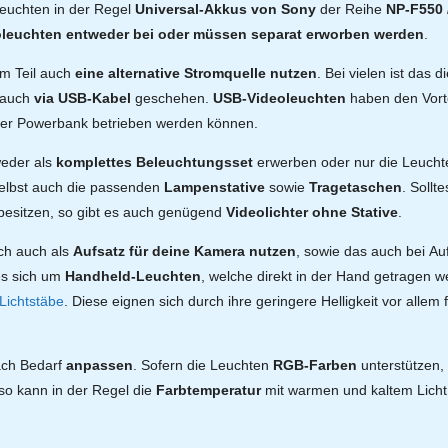
euchten in der Regel
Universal-Akkus von Sony
der Reihe
NP-F550 
toleuchten entweder bei oder müssen separat erworben werden
.
m Teil auch
eine alternative Stromquelle nutzen
. Bei vielen ist das 
s auch
via USB-Kabel
geschehen.
USB-Videoleuchten
haben den Vorte
einer Powerbank betrieben werden können.
weder als
komplettes Beleuchtungsset
erwerben oder nur die Leuchte
selbst auch die passenden
Lampenstative
sowie
Tragetaschen
. Sollt
esitzen, so gibt es auch genügend
Videolichter ohne Stative
.
ch auch als
Aufsatz für deine Kamera nutzen
, sowie das auch bei Au
 es sich um
Handheld-Leuchten
, welche direkt in der Hand getragen 
Lichtstäbe
. Diese eignen sich durch ihre geringere Helligkeit vor allem 
nach Bedarf
anpassen
. Sofern die Leuchten
RGB-Farben
unterstützen, 
, so kann in der Regel die
Farbtemperatur
mit warmen und kaltem Licht 