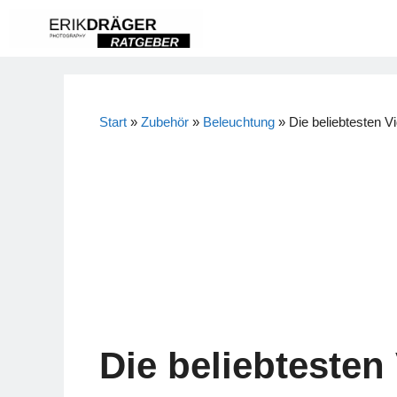
Zum
Inhalt
springen
Start
»
Zubehör
»
Beleuchtung
»
Die beliebtesten V
Die beliebtesten