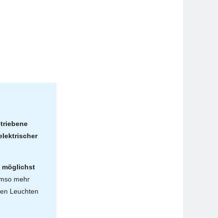
triebene
lektrischer
e
möglichst
 umso mehr
eten Leuchten