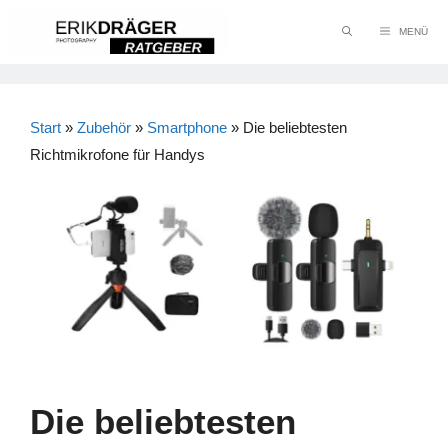
Zum
MENÜ
Inhalt
springen
Start
»
Zubehör
»
Smartphone
»
Die beliebtesten
Richtmikrofone für Handys
Die beliebtesten