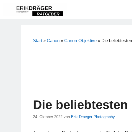
Zum
Inhalt
springen
Start
»
Canon
»
Canon-Objektive
»
Die beliebtest
Die beliebteste
24. Oktober 2022
von
Erik Draeger Photography