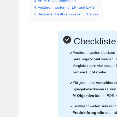
3
EF-M-Festbrennweiten
4
Festbrennweiten für EF- und EF-S
5
Bestseller Festbrennweite für Canon
Checklist
Festbrennweiten besitzen,
herausgezoomt
werden.
Vergleich sehr viel besser 
höhere Lichtstärke
.
Für jeden der
verschiede
Spiegelreflexkameras sind 
M-Objektive
für die EOS-
Festbrennweiten sind durc
Produktfotografie
oder a