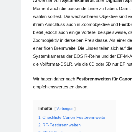
Anwender von
Systemkameras
oder
Digitalen Sp
Moment auch die passende Linse zu haben. Damit ve
wählen solltest. Die wechselbaren Objektive sind vi
ihrem Anschluss auch in Zoomobjektive und
Festb
bietet jedoch auch einige Vorteile, beispielsweise, d
Zoomobjektiv in derselben Preisklasse. Als einer d
einer fixen Brennweite. Die Linsen teilen sich auf
Systemkameras der EOS R-Reihe und der EF-M-Ansc
die Vollformat-DSLR, wie die 6D oder 5D nur EF n
Wir haben daher nach
Festbrennweiten für Cano
empfehlenswertesten davon.
Inhalte
Verbergen
1
Checkliste Canon Festbrennweite
2
RF-Festbrennweiten