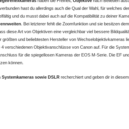
iegelreflexkameras
haben die Freiheit,
Objektive
nach Belieben aus
rbunden hast du allerdings auch die Qual der Wahl, für welches de
elfältig und du musst dabei auch auf die Kompatibilität zu deiner Ka
rennweiten
. Bei letzterer fehlt die Zoomfunktion und sie besitzen de
ass diese Art von Objektiven eine vergleichbar viel bessere Bildqualitä
er größten und beliebtesten Hersteller von Wechselobjektivkameras li
 die 4 verschiedenen Objektivanschlüsse von Canon auf. Für die Syst
hluss für die spiegellosen Kameras der EOS M-Serie. Die EF und 
utzen können.
n
Systemkameras sowie DSLR
recherchiert und geben dir in diesem