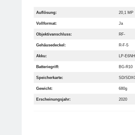
Auflösung:
20,1 MP
Vollformat:
Ja
Objektivanschluss:
RF-
Gehäusedeckel:
R-F-5
Akku:
LP-E6NH
Batteriegriff:
BG-R10
Speicherkarte:
SD/SDXC/
Gewicht:
680g
Erscheinungsjahr:
2020