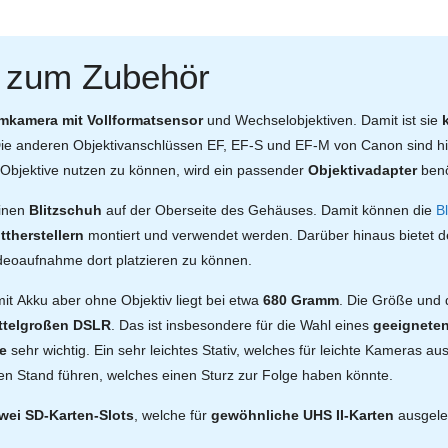
e zum Zubehör
mkamera mit Vollformatsensor
und Wechselobjektiven. Damit ist sie
Die anderen Objektivanschlüssen EF, EF-S und EF-M von Canon sind hi
bjektive nutzen zu können, wird ein passender
Objektivadapter
benö
einen
Blitzschuh
auf der Oberseite des Gehäuses. Damit können die
B
ttherstellern
montiert und verwendet werden. Darüber hinaus bietet de
ideoaufnahme dort platzieren zu können.
t Akku aber ohne Objektiv liegt bei etwa
680 Gramm
. Die Größe und 
ittelgroßen DSLR
. Das ist insbesondere für die Wahl eines
geeigneten
e
sehr wichtig. Ein sehr leichtes Stativ, welches für leichte Kameras au
en Stand führen, welches einen Sturz zur Folge haben könnte.
wei SD-Karten-Slots
, welche für
gewöhnliche UHS II-Karten
ausgeleg