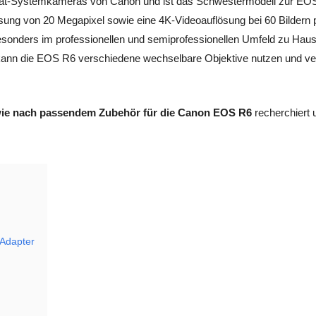
rmat-Systemkameras von Canon und ist das Schwestermodell zur EOS
sung von 20 Megapixel sowie eine 4K-Videoauflösung bei 60 Bildern p
besonders im professionellen und semiprofessionellen Umfeld zu Haus
kann die EOS R6 verschiedene wechselbare Objektive nutzen und ver
wie nach passendem Zubehör für die Canon EOS R6
recherchiert 
 Adapter