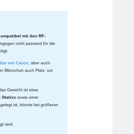
kompatibel mit den RF-
ngegen nicht passend für die
tigt.
litze von Canon
, aber auch
r Blitzschuh auch Platz, um
das Gewicht ist etwa
 Stativs
sowie einer
sgelegt ist, könnte bei größeren
t sind.