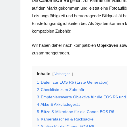
Die
Canon EOS R6
gehört zur Familie der Vollfo
auf den Markt gekommen und leistet eine Fotoauflö
Leistungsfähigkeit und hervorragende Bildqualität 
Einstellungsmöglichkeiten bei. Als Systemkamera 
kompatiblen Zubehör.
Wir haben daher nach kompatiblen
Objektiven so
zusammengetragen.
Inhalte
Verbergen
1
Daten zur EOS R6 (Erste Generation)
2
Checkliste zum Zubehör
3
Empfehlenswerte Objektive für die EOS R6 und
4
Akku & Akkuladegerät
5
Blitze & Mikrofone für die Canon EOS R6
6
Kamerataschen & Rucksäcke
7
Stative für die Canon EOS R6