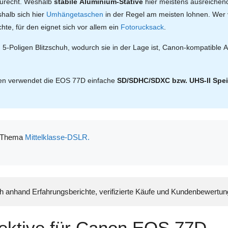
zurecht. Weshalb
stabile Aluminium-Stative
hier meistens ausreichen
shalb sich hier
Umhängetaschen
in der Regel am meisten lohnen. Wer
te, für den eignet sich vor allem ein
Fotorucksack
.
 5-Poligen Blitzschuh, wodurch sie in der Lage ist, Canon-kompatible A
en verwendet die EOS 77D einfache
SD/SDHC/SDXC bzw. UHS-II Spei
m Thema
Mittelklasse-DSLR.
ch anhand Erfahrungsberichte, verifizierte Käufe und Kundenbewertu
ektive für Canon EOS 77D