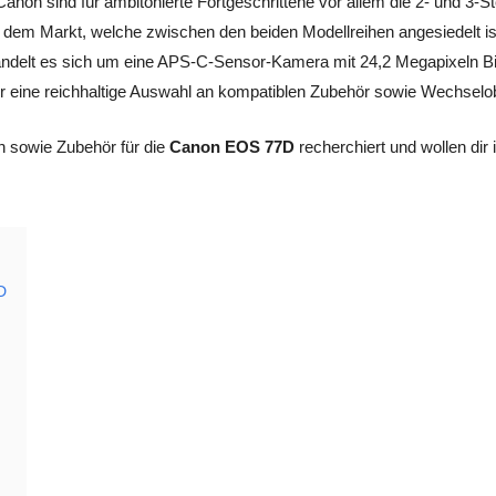
anon sind für ambitonierte Fortgeschrittene vor allem die 2- und 3-S
dem Markt, welche zwischen den beiden Modellreihen angesiedelt is
handelt es sich um eine APS-C-Sensor-Kamera mit 24,2 Megapixeln Bi
er eine reichhaltige Auswahl an kompatiblen Zubehör sowie Wechselob
 sowie Zubehör für die
Canon EOS 77D
recherchiert und wollen dir
D