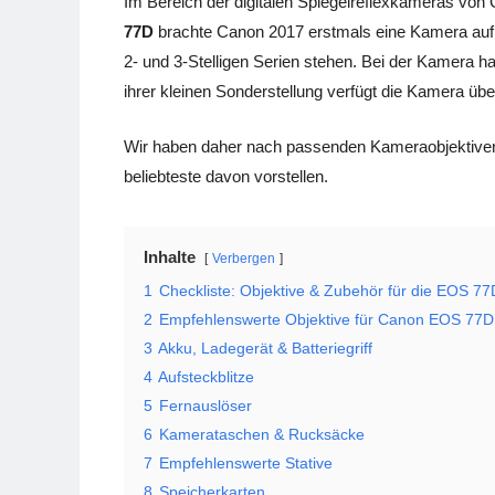
Im Bereich der digitalen Spiegelreflexkameras von C
77D
brachte Canon 2017 erstmals eine Kamera auf 
2- und 3-Stelligen Serien stehen. Bei der Kamera 
ihrer kleinen Sonderstellung verfügt die Kamera üb
Wir haben daher nach passenden Kameraobjektiven
beliebteste davon vorstellen.
Inhalte
Verbergen
1
Checkliste: Objektive & Zubehör für die EOS 77
2
Empfehlenswerte Objektive für Canon EOS 77D
3
Akku, Ladegerät & Batteriegriff
4
Aufsteckblitze
5
Fernauslöser
6
Kamerataschen & Rucksäcke
7
Empfehlenswerte Stative
8
Speicherkarten