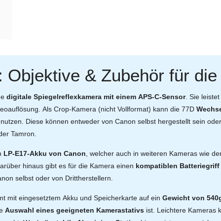
: Objektive & Zubehör für d
ne
digitale Spiegelreflexkamera mit einem APS-C-Sensor
. Sie leist
eoauflösung. Als Crop-Kamera (nicht Vollformat) kann die 77D
Wechse
nutzen. Diese können entweder von Canon selbst hergestellt sein ode
oder Tamron.
n
LP-E17-Akku von Canon
, welcher auch in weiteren Kameras wie de
Darüber hinaus gibt es für die Kamera einen
kompatiblen Batteriegriff
non selbst oder von Drittherstellern.
mit eingesetztem Akku und Speicherkarte auf ein
Gewicht von 540
ie
Auswahl eines geeigneten Kamerastativs
ist. Leichtere Kameras 