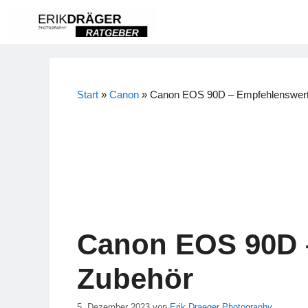
Zum
Inhalt
springen
Start
»
Canon
»
Canon EOS 90D – Empfehlenswerte
Canon EOS 90D –
Zubehör
5. Dezember 2023
von
Erik Draeger Photography