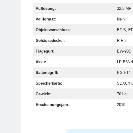
Auflösung:
32,5 MP
Vollformat:
Nein
Objektivanschluss:
EF-S, E
Gehäusedeckel:
R-F-3
Tragegurt:
EW-90D
Akku:
LP-E6NH
Batteriegriff:
BG-E14
Speicherkarte:
SDXC/HC 
Gewicht:
701 g
Erscheinungsjahr:
2019