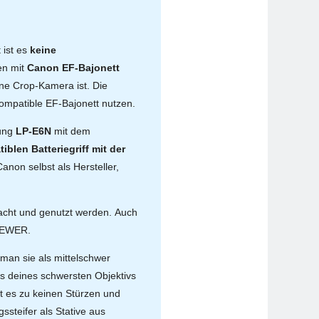
ist es
keine
ven mit
Canon EF-Bajonett
ine Crop-Kamera ist. Die
kompatible EF-Bajonett nutzen.
nung
LP-E6N
mit dem
iblen Batteriegriff mit der
anon selbst als Hersteller,
cht und genutzt werden. Auch
EEWER.
man sie als mittelschwer
s deines schwersten Objektivs
t es zu keinen Stürzen und
steifer als Stative aus