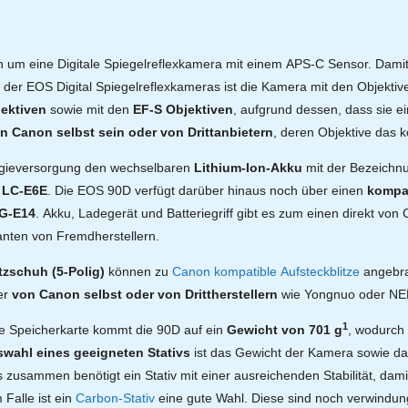
h um eine Digitale Spiegelreflexkamera mit einem APS-C Sensor. Damit 
il der EOS Digital Spiegelreflexkameras ist die Kamera mit den Objekti
ektiven
sowie mit den
EF-S Objektiven
, aufgrund dessen, dass sie e
n Canon selbst sein oder von Drittanbietern
, deren Objektive das 
rgieversorgung den wechselbaren
Lithium-Ion-Akku
mit der Bezeich
 LC-E6E
. Die EOS 90D verfügt darüber hinaus noch über einen
kompat
BG-E14
. Akku, Ladegerät und Batteriegriff gibt es zum einen direkt von C
anten von Fremdherstellern.
tzschuh
(5-Polig)
können zu
Canon kompatible Aufsteckblitze
angebra
er
von Canon selbst oder von Drittherstellern
wie Yongnuo oder N
1
e Speicherkarte kommt die 90D auf ein
Gewicht von 701 g
, wodurch 
wahl eines geeigneten Stativs
ist das Gewicht der Kamera sowie da
zusammen benötigt ein Stativ mit einer ausreichenden Stabilität, dami
Falle ist ein
Carbon-Stativ
eine gute Wahl. Diese sind noch verwindungs