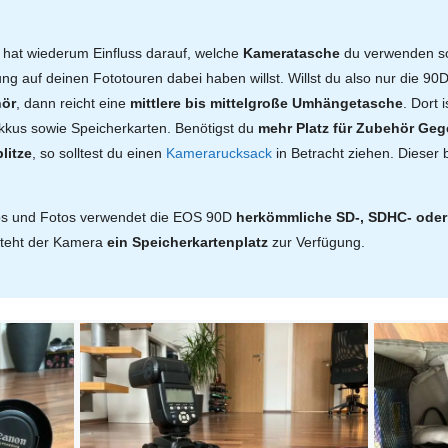
hat wiederum Einfluss darauf, welche
Kameratasche
du verwenden so
ung auf deinen Fototouren dabei haben willst. Willst du also nur die 9
hör
, dann reicht eine
mittlere bis mittelgroße Umhängetasche
. Dort 
kkus sowie Speicherkarten. Benötigst du
mehr Platz für Zubehör Geg
litze
, so solltest du einen
Kamerarucksack
in Betracht ziehen. Dieser
os und Fotos verwendet die EOS 90D
herkömmliche SD-, SDHC- oder
 steht der Kamera
ein Speicherkartenplatz
zur Verfügung.