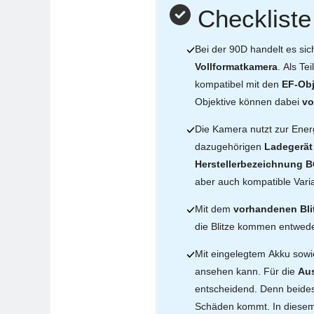
Checkliste
Bei der 90D handelt es sic
Vollformatkamera
. Als Te
kompatibel mit den
EF-Obj
Objektive können dabei
vo
Die Kamera nutzt zur Ene
dazugehörigen
Ladegerät
Herstellerbezeichnung 
aber auch kompatible Vari
Mit dem
vorhandenen Bli
die Blitze kommen entwed
Mit eingelegtem Akku sowi
ansehen kann. Für die
Aus
entscheidend. Denn beides 
Schäden kommt. In diesem 