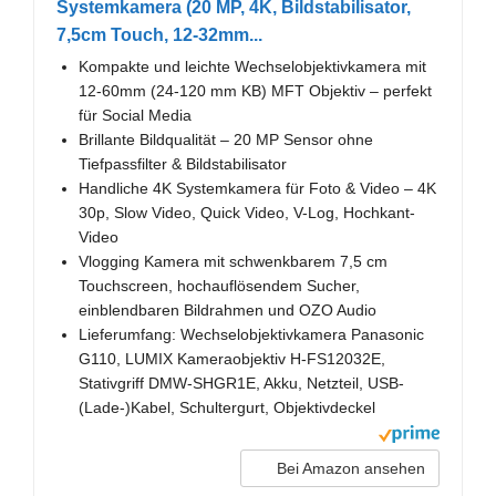
Systemkamera (20 MP, 4K, Bildstabilisator,
7,5cm Touch, 12-32mm...
Kompakte und leichte Wechselobjektivkamera mit
12-60mm (24-120 mm KB) MFT Objektiv – perfekt
für Social Media
Brillante Bildqualität – 20 MP Sensor ohne
Tiefpassfilter & Bildstabilisator
Handliche 4K Systemkamera für Foto & Video – 4K
30p, Slow Video, Quick Video, V-Log, Hochkant-
Video
Vlogging Kamera mit schwenkbarem 7,5 cm
Touchscreen, hochauflösendem Sucher,
einblendbaren Bildrahmen und OZO Audio
Lieferumfang: Wechselobjektivkamera Panasonic
G110, LUMIX Kameraobjektiv H-FS12032E,
Stativgriff DMW-SHGR1E, Akku, Netzteil, USB-
(Lade-)Kabel, Schultergurt, Objektivdeckel
Bei Amazon ansehen