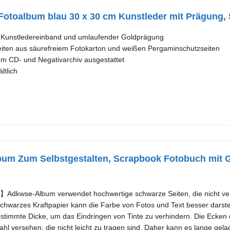
 Fotoalbum blau 30 x 30 cm Kunstleder mit Prägung
 Kunstledereinband und umlaufender Goldprägung
eiten aus säurefreiem Fotokarton und weißen Pergaminschutzseiten
nem CD- und Negativarchiv ausgestattet
ltlich
um Zum Selbstgestalten, Scrapbook Fotobuch mit 
】Adkwse-Album verwendet hochwertige schwarze Seiten, die nicht ver
 Schwarzes Kraftpapier kann die Farbe von Fotos und Text besser darst
estimmte Dicke, um das Eindringen von Tinte zu verhindern. Die Ecken
hl versehen, die nicht leicht zu tragen sind. Daher kann es lange gel