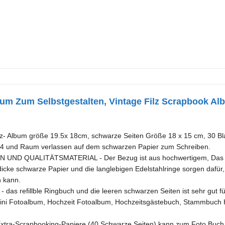
um Zum Selbstgestalten, Vintage Filz Scrapbook A
z- Album größe 19.5x 18cm, schwarze Seiten Größe 18 x 15 cm, 30 Blat
4 und Raum verlassen auf dem schwarzen Papier zum Schreiben.
ND QUALITÄTSMATERIAL - Der Bezug ist aus hochwertigem, Das Sei
icke schwarze Papier und die langlebigen Edelstahlringe sorgen dafür, 
 kann.
as refillble Ringbuch und die leeren schwarzen Seiten ist sehr gut f
Mini Fotoalbum, Hochzeit Fotoalbum, Hochzeitsgästebuch, Stammbuch H
tra-Scrapbooking-Papiere (40 Schwarze Seiten) kann zum Foto Buch 