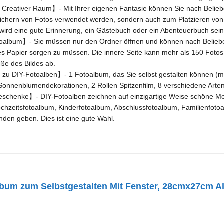
Creativer Raum】- Mit Ihrer eigenen Fantasie können Sie nach Beliebe
ichern von Fotos verwendet werden, sondern auch zum Platzieren von P
wird eine gute Erinnerung, ein Gästebuch oder ein Abenteuerbuch sein
album】- Sie müssen nur den Ordner öffnen und können nach Belieben
 Papier sorgen zu müssen. Die innere Seite kann mehr als 150 Fotos 
ße des Bildes ab.
zu DIY-Fotoalben】- 1 Fotoalbum, das Sie selbst gestalten können (mit 
onnenblumendekorationen, 2 Rollen Spitzenfilm, 8 verschiedene Arten
chenke】- DIY-Fotoalben zeichnen auf einzigartige Weise schöne Mome
hzeitsfotoalbum, Kinderfotoalbum, Abschlussfotoalbum, Familienfoto
nden geben. Dies ist eine gute Wahl.
um zum Selbstgestalten Mit Fenster, 28cmx27cm A