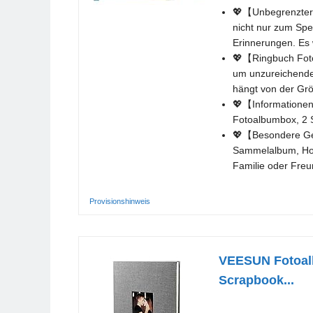
💖【Unbegrenzter 
nicht nur zum Spe
Erinnerungen. Es 
💖【Ringbuch Foto
um unzureichendes
hängt von der Grö
💖【Informationen 
Fotoalbumbox, 2 S
💖【Besondere Ges
Sammelalbum, Hoc
Familie oder Freu
Provisionshinweis
VEESUN Fotoalb
Scrapbook...