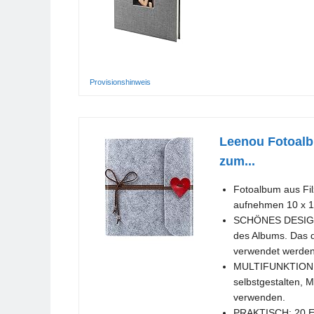
Provisionshinweis
Leenou Fotoalb
zum...
Fotoalbum aus Fil
aufnehmen 10 x 1
SCHÖNES DESIGN U
des Albums. Das d
verwendet werden
MULTIFUNKTION - d
selbstgestalten, 
verwenden.
PRAKTISCH: 20 Ex