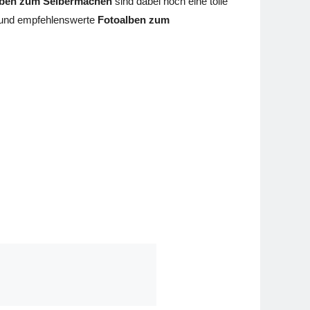
lben zum Selbermachen
sind dabei noch eine tolle
te und empfehlenswerte
Fotoalben zum