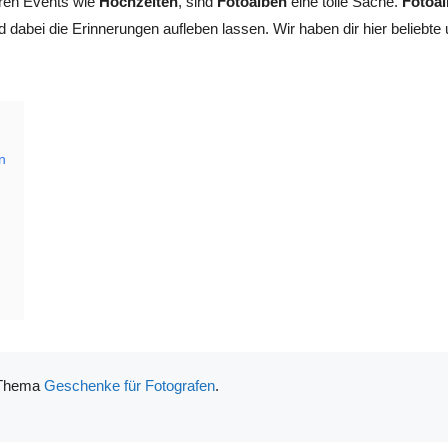
ren Events wie
Hochzeiten
, sind
Fotoalben
eine tolle Sache.
Fotoa
nd dabei die Erinnerungen aufleben lassen. Wir haben dir hier belieb
n
m Thema
Geschenke für Fotografen
.