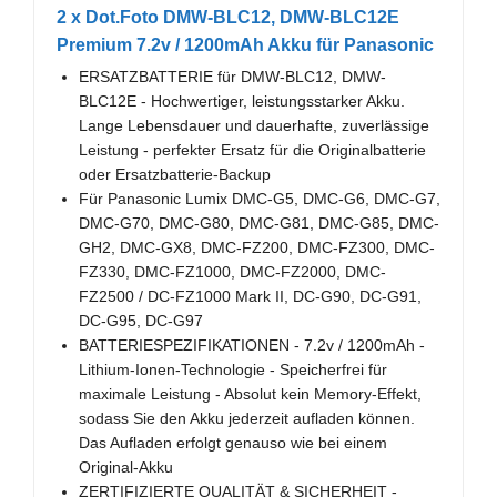
2 x Dot.Foto DMW-BLC12, DMW-BLC12E
Premium 7.2v / 1200mAh Akku für Panasonic
ERSATZBATTERIE für DMW-BLC12, DMW-
BLC12E - Hochwertiger, leistungsstarker Akku.
Lange Lebensdauer und dauerhafte, zuverlässige
Leistung - perfekter Ersatz für die Originalbatterie
oder Ersatzbatterie-Backup
Für Panasonic Lumix DMC-G5, DMC-G6, DMC-G7,
DMC-G70, DMC-G80, DMC-G81, DMC-G85, DMC-
GH2, DMC-GX8, DMC-FZ200, DMC-FZ300, DMC-
FZ330, DMC-FZ1000, DMC-FZ2000, DMC-
FZ2500 / DC-FZ1000 Mark II, DC-G90, DC-G91,
DC-G95, DC-G97
BATTERIESPEZIFIKATIONEN - 7.2v / 1200mAh -
Lithium-Ionen-Technologie - Speicherfrei für
maximale Leistung - Absolut kein Memory-Effekt,
sodass Sie den Akku jederzeit aufladen können.
Das Aufladen erfolgt genauso wie bei einem
Original-Akku
ZERTIFIZIERTE QUALITÄT & SICHERHEIT -